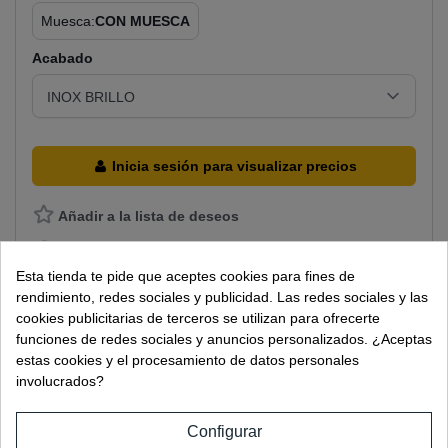
Muesca:
CON MUESCA
Acabado
Inicia sesión para visualizar precios
Añadir a la lista de deseos
Añadir para comparar
Esta tienda te pide que aceptes cookies para fines de
Descripción
rendimiento, redes sociales y publicidad. Las redes sociales y las
cookies publicitarias de terceros se utilizan para ofrecerte
Distanciador fijo sin regulación.
funciones de redes sociales y anuncios personalizados. ¿Aceptas
Salida de 60 mm.
estas cookies y el procesamiento de datos personales
Talador de vidrio Ø15
involucrados?
Calidad Aisi 316
Mediante taco químico y varilla roscada M10
Vidrio 8/16 mm.
Configurar