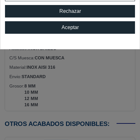
Detalles del producto
Rechazar
FICHA TÉCNICA
Aceptar
Referencia Catalogo
891.2IB
Diametro
Ø 35
Acabado
INOX BRILLO
C/s Muesca
CON MUESCA
Material
INOX AISI 316
Envio
STANDARD
Grosor
8 MM
10 MM
12 MM
16 MM
OTROS ACABADOS DISPONIBLES: