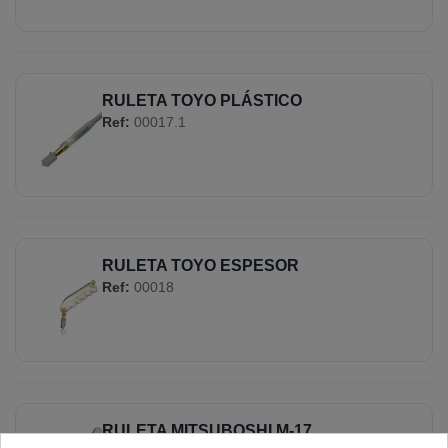
RULETA TOYO PLÁSTICO
Ref:
00017.1
RULETA TOYO ESPESOR
Ref:
00018
RULETA MITSUBOSHI M-17