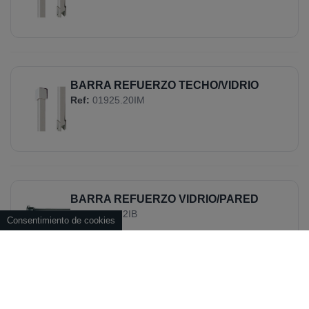
BARRA REFUERZO TECHO/VIDRIO
Ref:
01925.20IM
BARRA REFUERZO VIDRIO/PARED
Ref:
01925.2IB
Consentimiento de cookies