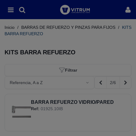
Inicio
/
BARRAS DE REFUERZO Y PINZAS PARA FIJOS
/
KITS
BARRA REFUERZO
KITS BARRA REFUERZO
Filtrar
2/6
Referencia, A a Z
Anterior
Sigui
BARRA REFUERZO VIDRIO/PARED
Ref:
01925.10IB