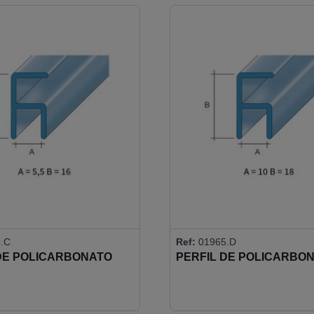
.C
Ref:
01965.D
DE POLICARBONATO
PERFIL DE POLICARBO
10MM 90o