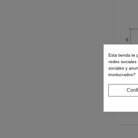
Esta tienda te 
redes sociales 
sociales y anu
involucrados?
Conf
Ref:
01964
PERFIL 
10MM 18