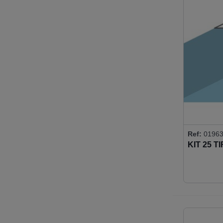
Ref:
01963
KIT 25 T
ACRIST
AUTOAD