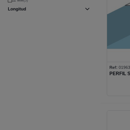
12 MM
(5)
Longitud
3000 MM
(13)
Ref:
01963
PERFIL 
10MM A