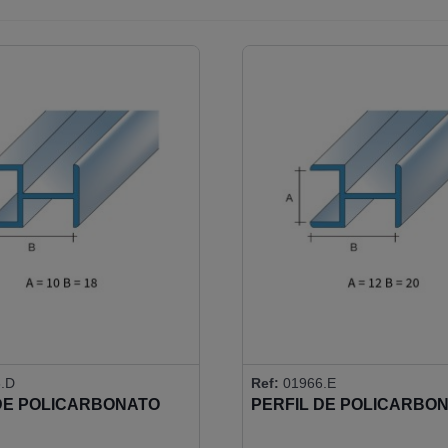
.D
Ref:
01966.E
DE POLICARBONATO
PERFIL DE POLICARBO
180º
12MM 90-180º