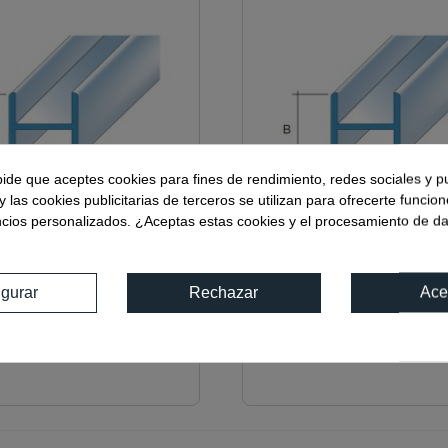
pide que aceptes cookies para fines de rendimiento, redes sociales y p
y las cookies publicitarias de terceros se utilizan para ofrecerte funcio
ncios personalizados. ¿Aceptas estas cookies y el procesamiento de d
igurar
Rechazar
Ace
.D
Ref:
01964.E
DE POLICARBONATO
PERFIL DE POLICARBO
0o
12MM 180o