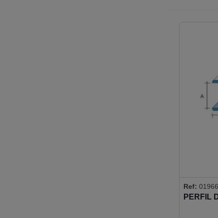
Ref:
01966
PERFIL 
10MM 90-