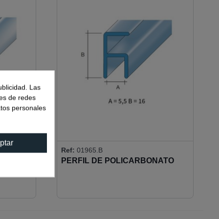
ublicidad. Las
nes de redes
atos personales
ptar
Ref:
01965.B
NATO
PERFIL DE POLICARBONATO
6MM 90º