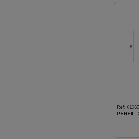
Ref:
01965
PERFIL 
8MM 90º