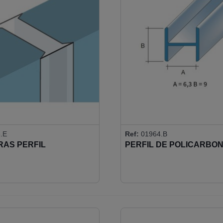
.E
Ref:
01964.B
IRAS PERFIL
PERFIL DE POLICARBO
ALAR 12MM
6MM 180º
HESIVO