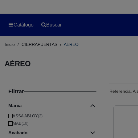
Catálogo
Buscar
Inicio
/
CIERRAPUERTAS
/
AÉREO
AÉREO
Filtrar
Referencia, A
Marca
ASSA ABLOY
(2)
MAB
(10)
Acabado