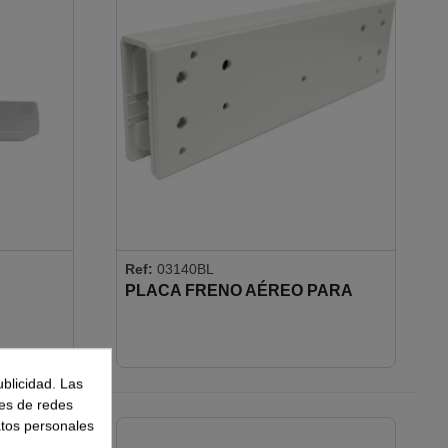
Ref:
03140BL
PLACA FRENO AÉREO PARA
MONTAJE EN VIDRIO
ublicidad. Las
nes de redes
atos personales