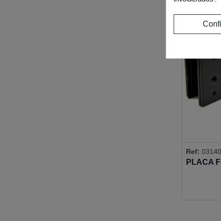
Conf
Ref:
0314
PLACA 
MONTAJE