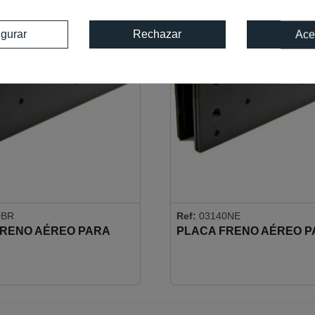
igurar
Rechazar
Ace
0BR
Ref:
03140NE
FRENO AÉREO PARA
PLACA FRENO AÉREO P
 EN VIDRIO
MONTAJE EN VIDRIO