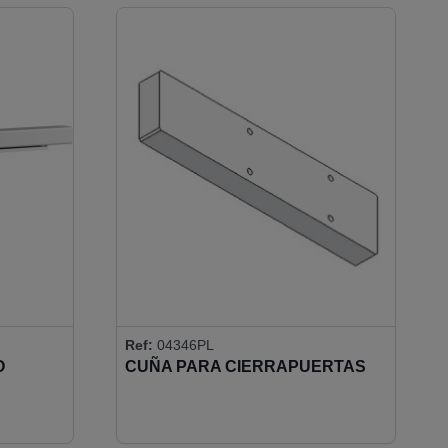
Ref:
04346PL
O
CUÑA PARA CIERRAPUERTAS
AÉREO DC500