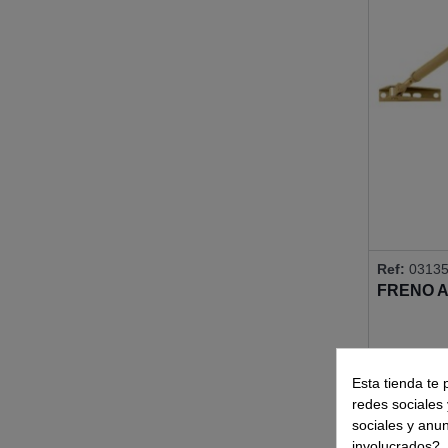
Ref:
0313
FRENO A
Esta tienda te 
redes sociales 
sociales y anu
involucrados?