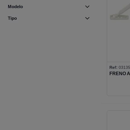
BLANCO
(3)
Modelo
BRONCE CEPILLADO
(1)
DC500
(2)
NEGRO
(2)
Tipo
MODELO 564
(10)
ORO
(2)
COMPLEMENTOS
(6)
PLATA MATE
(4)
Ref:
0313
FRENO A