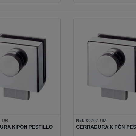
ERO INCLUIDO)
.1IB
Ref:
00707.1IM
URA KIPÓN PESTILLO
CERRADURA KIPÓN PES
GULAR Y POMO
RECTANGULAR Y POMO