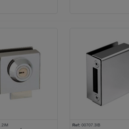
.2IM
Ref:
00707.3IB