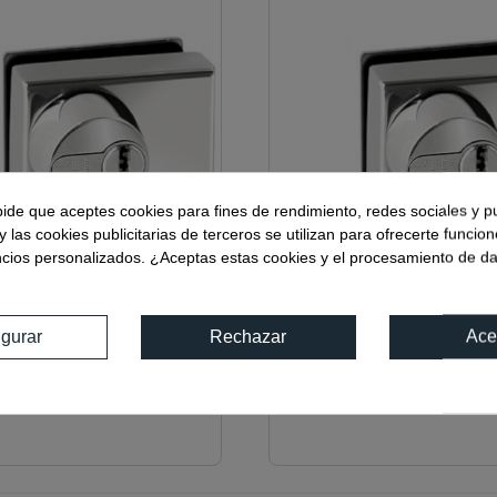
pide que aceptes cookies para fines de rendimiento, redes sociales y p
y las cookies publicitarias de terceros se utilizan para ofrecerte funcio
ncios personalizados. ¿Aceptas estas cookies y el procesamiento de d
igurar
Rechazar
Ace
.3IB
Ref:
00706.3IM
URA KIPÓN PESTILLO
CERRADURA KIPÓN PES
 - CILINDRO EUROPEO
REDONDO - CILINDRO 
ERO INCLUIDO)
(CERRADERO INCLUIDO