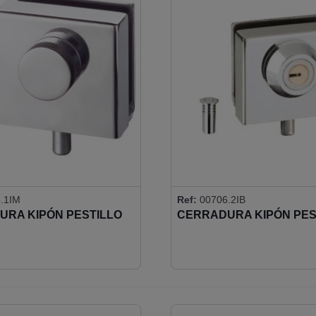
.1IM
Ref:
00706.2IB
URA KIPÓN PESTILLO
CERRADURA KIPÓN PES
O Y POMO
REDONDO - LLAVES IGU
ERO INCLUIDO)
(CERRADERO INCLUIDO