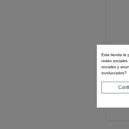
Esta tienda te 
redes sociales 
sociales y anu
involucrados?
Conf
Ref:
00706
CERRAD
REDONDO
(CERRAD