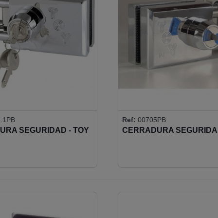
.1PB
Ref:
00705PB
URA SEGURIDAD - TOY
CERRADURA SEGURIDAD
RA DOBLE CON LLAVE
APERTURA DOBLE CON
TOS
DE DISCO