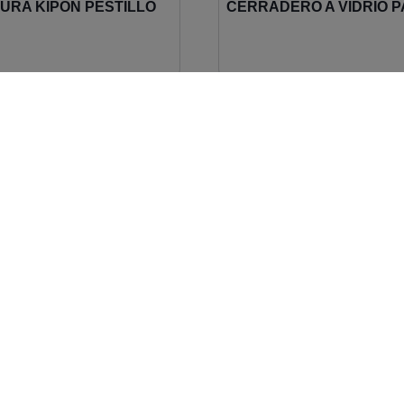
URA KIPÓN PESTILLO
CERRADERO A VIDRIO 
GULAR - LLAVES
REF.707/707.1/707.2
S