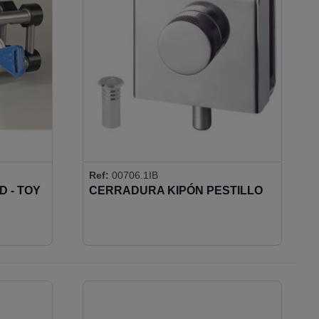
Ref:
00706.1IB
 - TOY
CERRADURA KIPÓN PESTILLO
 LLAVE
REDONDO Y POMO
(CERRADERO INCLUIDO)