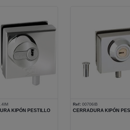
.4IM
Ref:
00706IB
URA KIPÓN PESTILLO
CERRADURA KIPÓN PES
 - CILINDRO EUROPEO
REDONDO (CERRADER
S IGUALES
INCLUIDO)