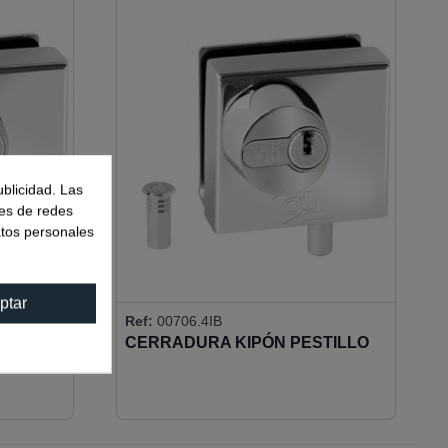
ublicidad. Las
nes de redes
atos personales
ptar
Ref:
00706.4IB
TILLO
CERRADURA KIPÓN PESTILLO
EUROPEO
REDONDO - CILINDRO EUROPEO
)
- LLAVES IGUALES
(CERRADERO INCLUIDO)