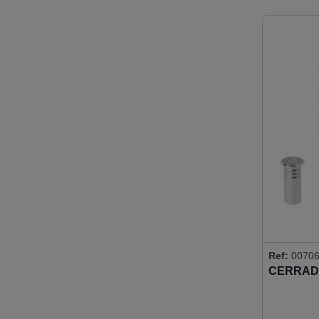
Ref:
00706
CERRAD
REDONDO
- LLAVE