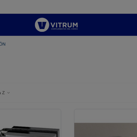
PÓN
 a Z