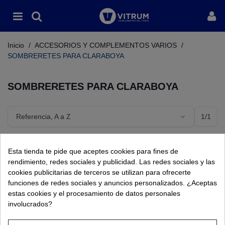
Inicio
/
ACCESORIOS Y COMPLEMENTOS VARIOS
/
SOMBRERETES PARA CLARABOYA
SOMBRERETES PARA CLARABOYA
1/1
Referencia, A a Z
SOMBRERETES DE ALUMINIO PARA
Esta tienda te pide que aceptes cookies para fines de
CLARABOYAS
rendimiento, redes sociales y publicidad. Las redes sociales y las
Ref:
00650
cookies publicitarias de terceros se utilizan para ofrecerte
funciones de redes sociales y anuncios personalizados. ¿Aceptas
estas cookies y el procesamiento de datos personales
involucrados?
Mostrando
1
-1 de 1 artículo(s)