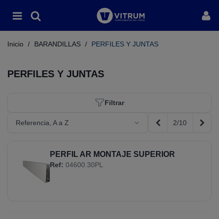
Inicio
/
BARANDILLAS
/
PERFILES Y JUNTAS
PERFILES Y JUNTAS
Filtrar
2/10
Referencia, A a Z
Anterior
Sigui
PERFIL AR MONTAJE SUPERIOR
Ref:
04600.30PL