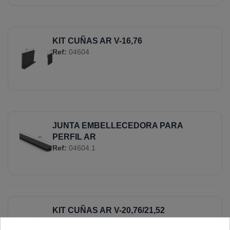
KIT CUÑAS AR V-16,76
Ref:
04604
JUNTA EMBELLECEDORA PARA
PERFIL AR
Ref:
04604.1
KIT CUÑAS AR V-20,76/21,52
Ref:
04605