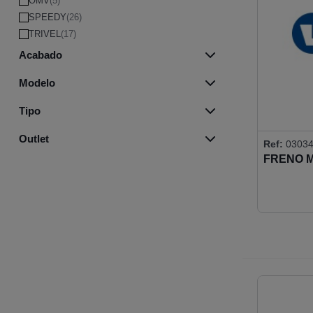
OMV
(5)
SPEEDY
(26)
TRIVEL
(17)
Acabado
INOX BRILLO
(13)
Modelo
INOX MATE
(40)
BTS 65
(3)
ORO
(2)
Tipo
BTS 75
(2)
PLATA
(1)
COMPLEMENTOS
(10)
ESPLUGUES
(11)
Outlet
Ref:
0303
EJE C.ALEMAN
(5)
G75
(6)
FRENO MA
Outlet
(1)
EJE C.FRANCES
(17)
M-25
(12)
EJE C.ITALIANO
(13)
M-60
(9)
EJE REGLETA
(15)
M-68
(5)
SIN EJE
(2)
NTS48C
(5)
TS500 NV
(4)
TS500N
(4)