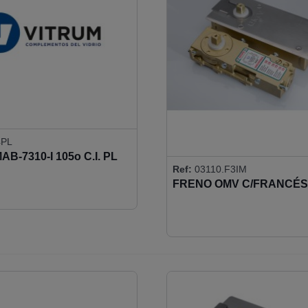
4PL
B-7310-I 105o C.I. PL
Ref:
03110.F3IM
FRENO OMV C/FRANCÉS