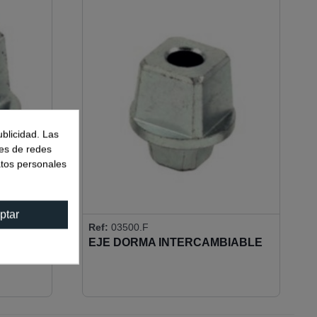
ublicidad. Las
nes de redes
atos personales
ptar
Ref:
03500.F
EJE DORMA INTERCAMBIABLE
0
FRANCES 16X16