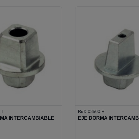
.I
Ref:
03500.R
RMA INTERCAMBIABLE
EJE DORMA INTERCAMB
O 14X14
REGLETA 20X5