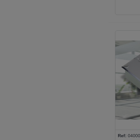
Ref:
04000