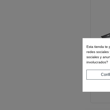
Esta tienda te 
redes sociales 
sociales y anu
involucrados?
Conf
Ref:
0350
FRENO B
A 90º