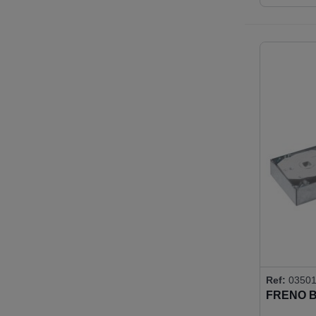
Ref:
0350
FRENO BT