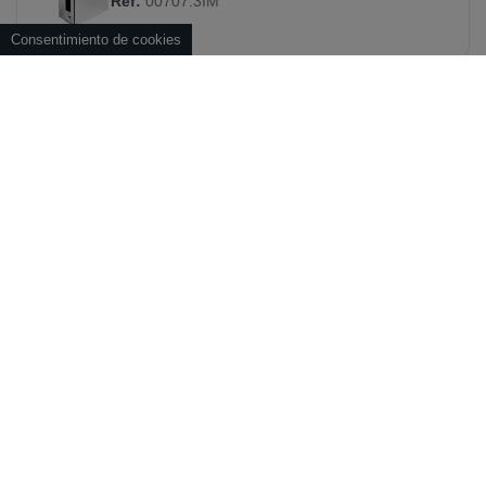
Ref:
00707.3IM
Consentimiento de cookies
CERRADURA KIPÓN PESTILLO
RECTANGULAR
Ref:
00707IB
CERRADURA KIPÓN PESTILLO
RECTANGULAR
Ref:
00707IM