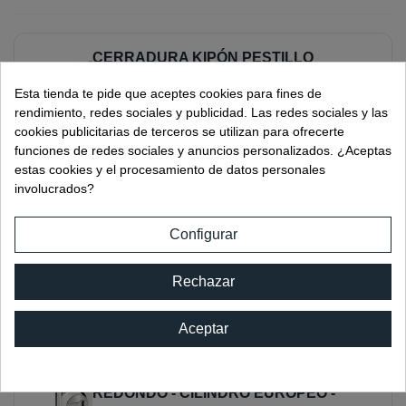
CERRADURA KIPÓN PESTILLO
REDONDO - CILINDRO EUROPEO
Esta tienda te pide que aceptes cookies para fines de
(CERRADERO INCLUIDO)
rendimiento, redes sociales y publicidad. Las redes sociales y las
Ref:
00706.3IM
cookies publicitarias de terceros se utilizan para ofrecerte
funciones de redes sociales y anuncios personalizados. ¿Aceptas
estas cookies y el procesamiento de datos personales
involucrados?
CERRADURA KIPÓN PESTILLO
REDONDO - CILINDRO EUROPEO -
Configurar
LLAVES IGUALES (CERRADERO
INCLUIDO)
Rechazar
Ref:
00706.4IB
Aceptar
CERRADURA KIPÓN PESTILLO
REDONDO - CILINDRO EUROPEO -