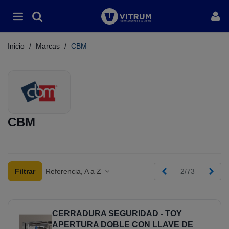
Inicio
/
Marcas
/
CBM
CBM
Anterior
Sigu
Referencia, A a Z
2/73
Filtrar
CERRADURA SEGURIDAD - TOY
APERTURA DOBLE CON LLAVE DE