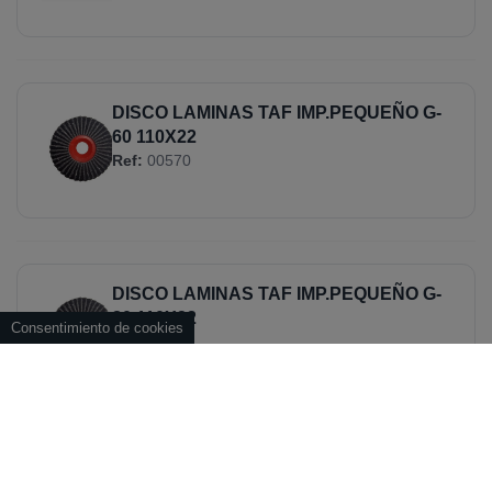
DISCO LAMINAS TAF IMP.PEQUEÑO G-
60 110X22
Ref:
00570
DISCO LAMINAS TAF IMP.PEQUEÑO G-
80 110X22
Consentimiento de cookies
Ref:
00571
DISCO LAMINAS TAF IMP.PEQUEÑO G-