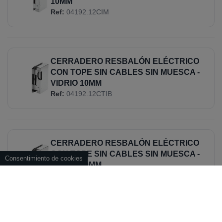
10MM
Ref:
04192.12CIM
CERRADERO RESBALÓN ELÉCTRICO
CON TOPE SIN CABLES SIN MUESCA -
VIDRIO 10MM
Ref:
04192.12CTIB
CERRADERO RESBALÓN ELÉCTRICO
CON TOPE SIN CABLES SIN MUESCA -
Consentimiento de cookies
VIDRIO 10MM
Ref:
04192.12CTIM