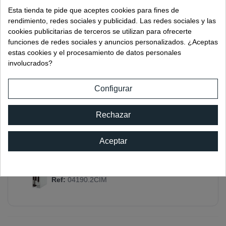
ELÉCTRICO
Esta tienda te pide que aceptes cookies para fines de
Ref:
04190.1CIB
rendimiento, redes sociales y publicidad. Las redes sociales y las
cookies publicitarias de terceros se utilizan para ofrecerte
funciones de redes sociales y anuncios personalizados. ¿Aceptas
estas cookies y el procesamiento de datos personales
involucrados?
CERRADERO RESBALÓN - PESTILLO
ELÉCTRICO CON TOPE
Configurar
Ref:
04190.2CIB
Rechazar
Aceptar
CERRADERO RESBALÓN - PESTILLO
ELÉCTRICO CON TOPE
Ref:
04190.2CIM