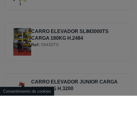
CARRO ELEVADOR SLIM3000TS
CARGA 180KG H.2484
Ref:
09430TS
CARRO ELEVADOR JUNIOR CARGA
100/150KG H.3200
Consentimiento de cookies
Ref:
09431
CARRO ELEVADOR 3500TS CARGA