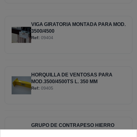
VIGA GIRATORIA MONTADA PARA MOD.
3500/4500
Ref:
09404
HORQUILLA DE VENTOSAS PARA
MOD.3500/4500TS L. 350 MM
Ref:
09405
GRUPO DE CONTRAPESO HIERRO
PARA MOD.3500/4500TS