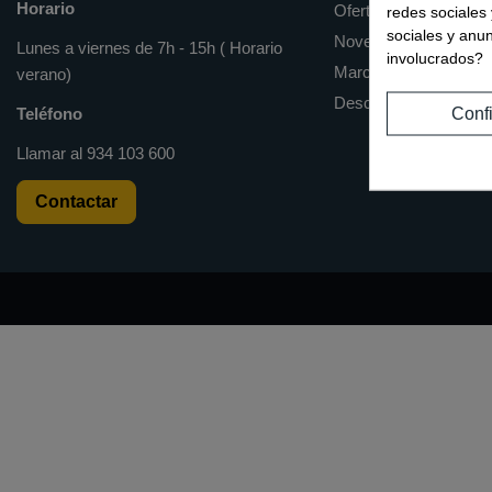
Horario
Ofertas
redes sociales 
sociales y anu
Novedades
Lunes a viernes de 7h - 15h ( Horario
involucrados?
Marcas
verano)
Descargas
Conf
Teléfono
Llamar al
934 103 600
Contactar