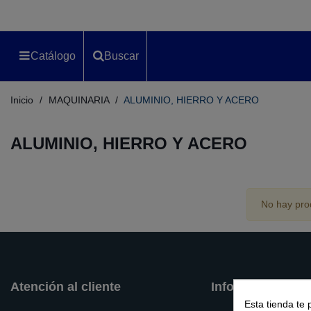
Catálogo
Buscar
Inicio
/
MAQUINARIA
/
ALUMINIO, HIERRO Y ACERO
ALUMINIO, HIERRO Y ACERO
No hay prod
Atención al cliente
Información
Esta tienda te 