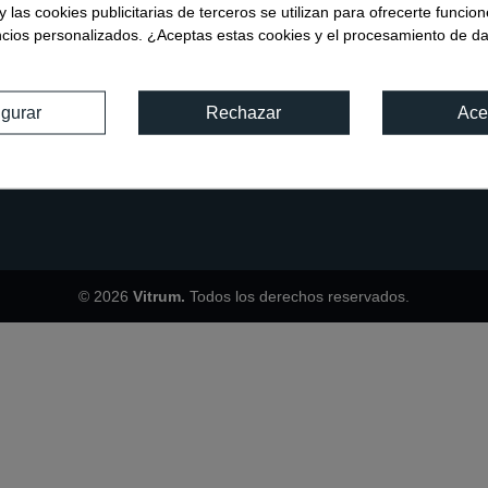
Mi cuenta
y las cookies publicitarias de terceros se utilizan para ofrecerte funcio
ncios personalizados. ¿Aceptas estas cookies y el procesamiento de d
Seguimiento de envío
Mis pedidos
Mis favoritos
igurar
Rechazar
Ace
© 2026
Vitrum.
Todos los derechos reservados.