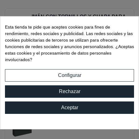
IMÁN CON TORNILLOS Y CHAPA PARA
MADERA
Esta tienda te pide que aceptes cookies para fines de
Ref:
00880MA
rendimiento, redes sociales y publicidad. Las redes sociales y las
cookies publicitarias de terceros se utilizan para ofrecerte
funciones de redes sociales y anuncios personalizados. ¿Aceptas
estas cookies y el procesamiento de datos personales
involucrados?
IMAN PULSADOR
Ref:
00885NE
Configurar
Rechazar
Aceptar
CHAPA "U" 15 X 40 PARA IMÁN
Ref:
00886.1NE