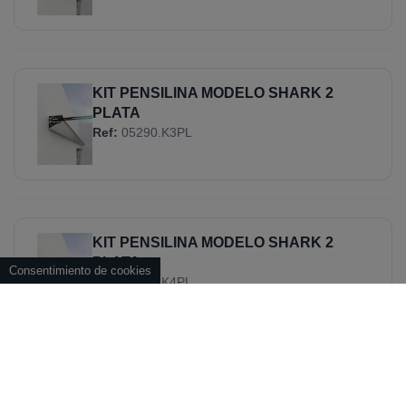
KIT PENSILINA MODELO SHARK 2
PLATA
Ref:
05290.K3PL
KIT PENSILINA MODELO SHARK 2
PLATA
Consentimiento de cookies
Ref:
05290.K4PL
KIT PENSILINA PARA VIDRIO 8+8