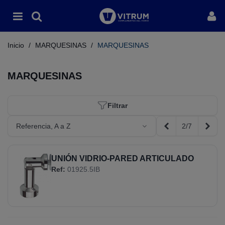
Inicio
/
MARQUESINAS
/
MARQUESINAS
MARQUESINAS
Filtrar
2/7
Referencia, A a Z
Anterior
Sigui
UNIÓN VIDRIO-PARED ARTICULADO
Ref:
01925.5IB