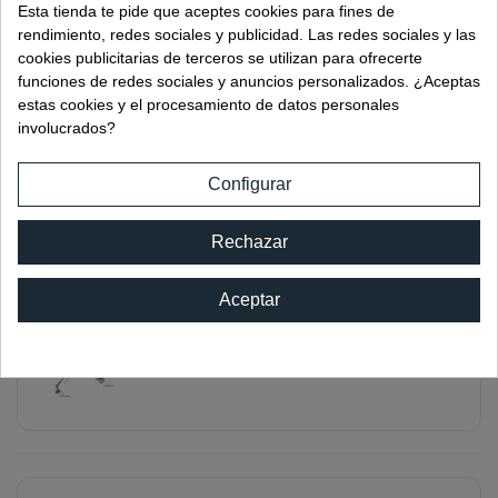
Ref:
04280.10IB
Esta tienda te pide que aceptes cookies para fines de
rendimiento, redes sociales y publicidad. Las redes sociales y las
cookies publicitarias de terceros se utilizan para ofrecerte
funciones de redes sociales y anuncios personalizados. ¿Aceptas
estas cookies y el procesamiento de datos personales
involucrados?
MARQUESINA INOX SIMPLE PARA
VOLADIZO DE 1300 A 1700MM
Configurar
Ref:
04280.11IB
Rechazar
Aceptar
MARQUESINA INOX SIMPLE PARA
VOLADIZO DE 1300 A 1700MM
Ref:
04280.1IB