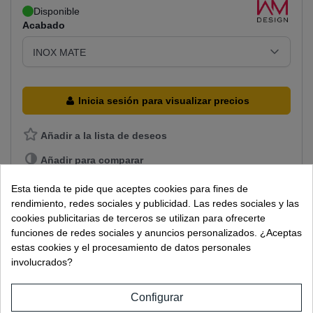
Disponible
Acabado
Inicia sesión para visualizar precios
Añadir a la lista de deseos
Añadir para comparar
Esta tienda te pide que aceptes cookies para fines de
Descripción
rendimiento, redes sociales y publicidad. Las redes sociales y las
Distanciador regulable en acero inoxidable AISI-316.
cookies publicitarias de terceros se utilizan para ofrecerte
Diámetro 50mm.
funciones de redes sociales y anuncios personalizados. ¿Aceptas
Salida de 30mm.
estas cookies y el procesamiento de datos personales
Para vidrio de 12mm hasta 21, 52mm.
involucrados?
Detalles del producto
Configurar
FICHA TÉCNICA