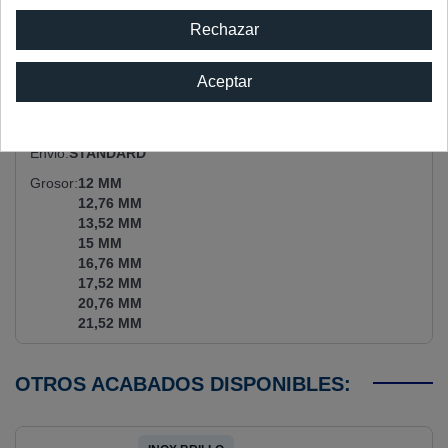
Rechazar
Referencia Catalogo
4637IM
Diametro
Ø 50
Aceptar
Acabado
INOX MATE
Material
INOX AISI 316
Envio
STANDARD
Grosor
12 MM
12,76 MM
13,52 MM
15 MM
16,76 MM
17,52 MM
20,76 MM
21,52 MM
OTROS ACABADOS DISPONIBLES: