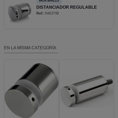
INOX BRILLO
DISTANCIADOR REGULABLE
Ref:
04637IB
DIAMETRO 50MM.
EN LA MISMA CATEGORÍA