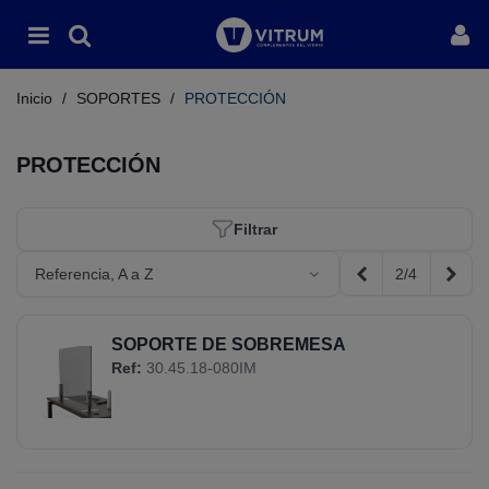
Inicio
/
SOPORTES
/
PROTECCIÓN
PROTECCIÓN
Filtrar
2/4
Referencia, A a Z
Anterior
Sigui
SOPORTE DE SOBREMESA
Ref:
30.45.18-080IM