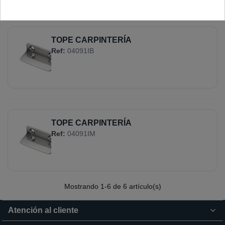
TOPE CARPINTERÍA
Ref:
04091IB
TOPE CARPINTERÍA
Ref:
04091IM
Mostrando
1
-6 de 6 artículo(s)
Atención al cliente