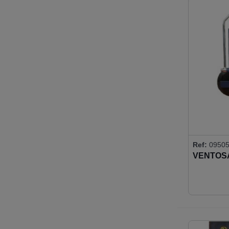
Ref:
09505
VENTOSA
BASC-GI