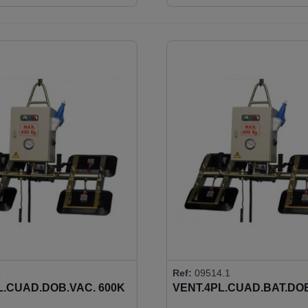
4
Ref:
09514.1
L.CUAD.DOB.VAC. 600K
VENT.4PL.CUAD.BAT.DO