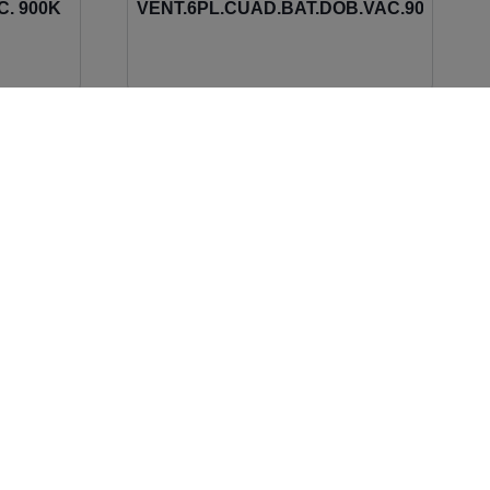
. 900K
VENT.6PL.CUAD.BAT.DOB.VAC.900K