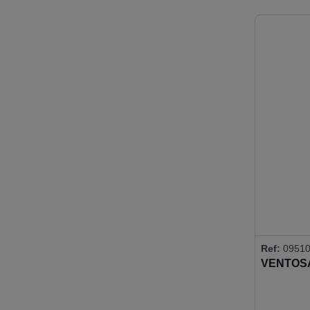
Ref:
09510
VENTOSA
DOBLE V