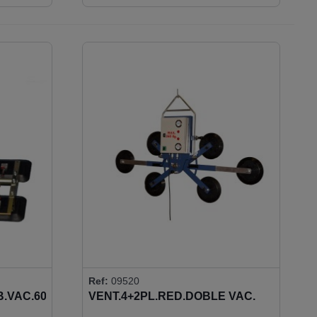
Ref:
09520
B.VAC.600K
VENT.4+2PL.RED.DOBLE VAC.
450K