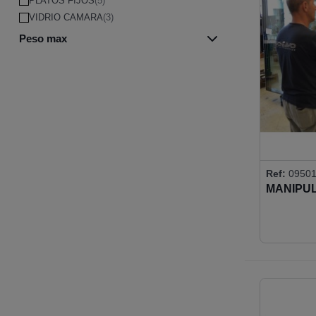
PLATOS FIJOS
(5)
VIDRIO CAMARA
(3)
Peso max
240 KILOS
(4)
250 KILOS
(2)
300 KILOS
(2)
360 KILOS
(5)
450 KILOS
(2)
500 KILOS
(2)
540 KILOS
(4)
Ref:
0950
600 KILOS
(2)
MANIPUL
720 KILOS
(3)
900 KILOS
(4)
1080 KILOS
(2)
1260 KILOS
(1)
1440 KILOS
(1)