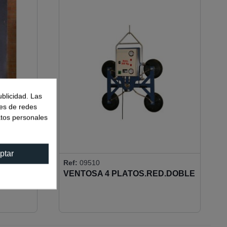
ublicidad. Las
nes de redes
atos personales
ptar
Ref:
09510
RR- 500
VENTOSA 4 PLATOS.RED.DOBLE
VACIO 360KG