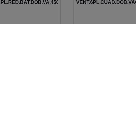
2PL.RED.BAT.DOB.VA.450K
VENT.6PL.CUAD.DOB.VAC