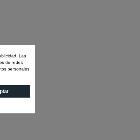
ublicidad. Las
nes de redes
atos personales
ptar