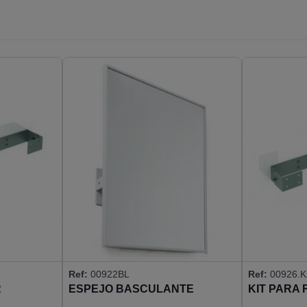
Ref:
00922BL
Ref:
00926.K
R
ESPEJO BASCULANTE
KIT PARA
700X500 MARCO AISI304