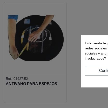
Esta tienda te 
redes sociales 
sociales y anu
involucrados?
Conf
Ref:
01927.52
ANTIVAHO PARA ESPEJOS
CIRCULAR - Ø 800MM