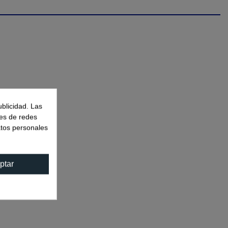
ublicidad. Las
nes de redes
atos personales
ptar