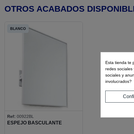
OTROS ACABADOS DISPONIBL
BLANCO
Esta tienda te 
redes sociales 
sociales y anu
involucrados?
Conf
Ref:
00922BL
ESPEJO BASCULANTE
700X500 MARCO AISI304