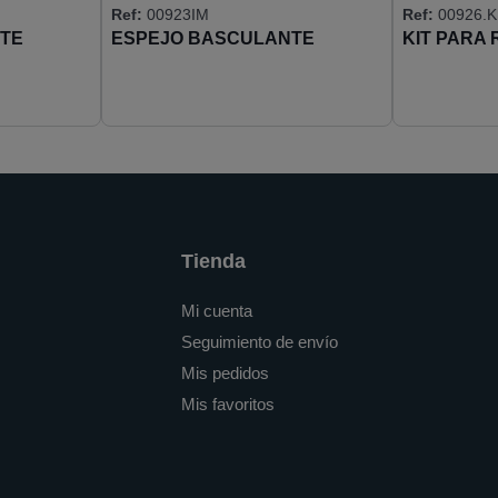
Ref:
00923IM
Ref:
00926.K
TE
ESPEJO BASCULANTE
KIT PARA
I304
800X600 MARCO AISI304
(EP0400CS)
Tienda
Mi cuenta
Seguimiento de envío
Mis pedidos
Mis favoritos