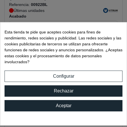
Referencia:
00922BL
Últimas unidades
Acabado
Esta tienda te pide que aceptes cookies para fines de
rendimiento, redes sociales y publicidad. Las redes sociales y las
cookies publicitarias de terceros se utilizan para ofrecerte
Inicia sesión para visualizar precios
funciones de redes sociales y anuncios personalizados. ¿Aceptas
estas cookies y el procesamiento de datos personales
Añadir a la lista de deseos
involucrados?
Añadir para comparar
Configurar
Detalles del producto
Rechazar
FICHA TÉCNICA
Referencia Catalogo
922BL
Aceptar
Acabado
BLANCO
Caracteristica
BASCULANTE