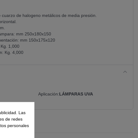
 cuarzo de halogeno metálicos de media presión.
rizontal.
nm.
 lámpara: mm 250x180x150
imentación: mm 150x175x120
 Kg. 1,000
n: Kg. 4,000
Aplicación
LÁMPARAS UVA
ublicidad. Las
nes de redes
atos personales