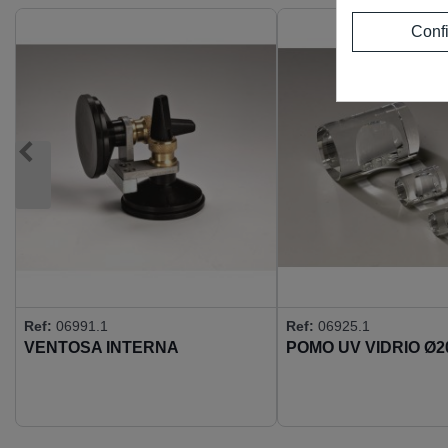
Conf
Ref:
06991.1
Ref:
06925.1
VENTOSA INTERNA
POMO UV VIDRIO Ø2
REGULABLE PARA
ENCOLADOS A ESCUADRA