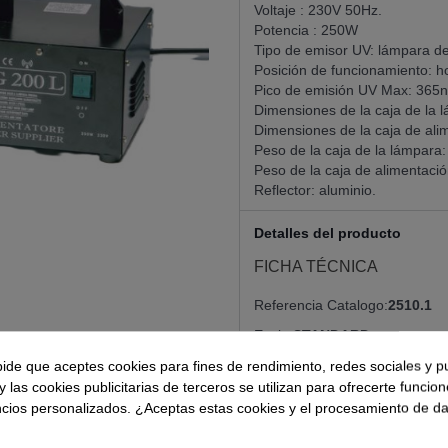
Voltaje : 230V 50Hz.
Potencia : 250W
Tipo de emisor UV: lámpara de
Posición de funcionamiento: ho
Pico de emisión UV Max: 365
Dimensiones de la caja de la
Dimensiones de la caja de al
Peso de la caja de la lámpara:
Peso de la caja de alimentació
Reflector: aluminio.
Detalles del producto
FICHA TÉCNICA
Referencia Catalogo
2510.1
Envio
STANDARD
pide que aceptes cookies para fines de rendimiento, redes sociales y p
y las cookies publicitarias de terceros se utilizan para ofrecerte funcio
ncios personalizados. ¿Aceptas estas cookies y el procesamiento de d