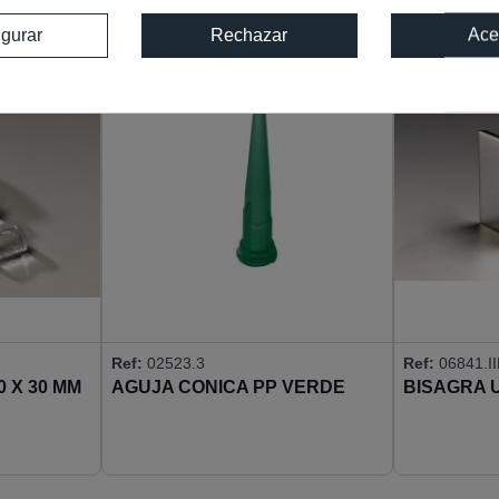
igurar
Rechazar
Ace
Ref:
02523.3
Ref:
06841.I
0 X 30 MM
AGUJA CONICA PP VERDE
BISAGRA 
0,84 MM
VIDRIO/VI