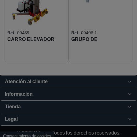
Ref:
09439
Ref:
09406.1
CARRO ELEVADOR
GRUPO DE
GOLIABULL CARGA
CONTRAPESO HIERRO
500KG H.3900
PARA MOD.3500/4500TS
Atención al cliente
Información
Tienda
Legal
© 2026
Vitrum.
Todos los derechos reservados.
Consentimiento de cookies