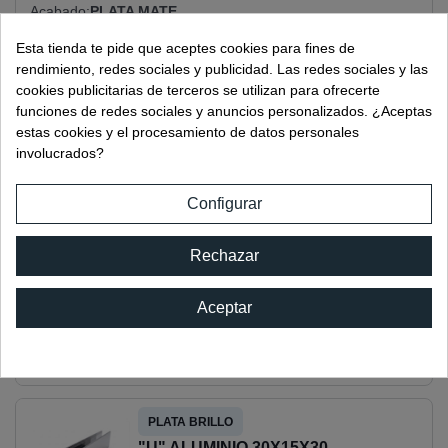
Acabado
PLATA MATE
Material
ALUMINIO
Esta tienda te pide que aceptes cookies para fines de
rendimiento, redes sociales y publicidad. Las redes sociales y las
Longitud
3000 MM
cookies publicitarias de terceros se utilizan para ofrecerte
Envio
STANDARD
funciones de redes sociales y anuncios personalizados. ¿Aceptas
Grosor
8 MM
estas cookies y el procesamiento de datos personales
10 MM
involucrados?
Configurar
OTROS ACABADOS DISPONIBLES:
Rechazar
NEGRO
"U" ALUMINIO 30X15X30
Aceptar
Ref:
02815.3NE
PLATA BRILLO
"U" ALUMINIO 30X15X30