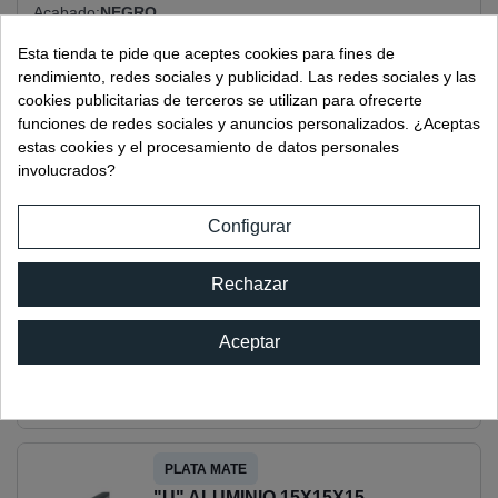
Acabado
NEGRO
Material
ALUMINIO
Esta tienda te pide que aceptes cookies para fines de
rendimiento, redes sociales y publicidad. Las redes sociales y las
Longitud
3000 MM
cookies publicitarias de terceros se utilizan para ofrecerte
Envio
STANDARD
funciones de redes sociales y anuncios personalizados. ¿Aceptas
Grosor
8 MM
estas cookies y el procesamiento de datos personales
10 MM
involucrados?
Configurar
OTROS ACABADOS DISPONIBLES:
Rechazar
PLATA ALTO BRILLO
"U" ALUMINIO 15X15X15
Aceptar
Ref:
02812.3PB
PLATA MATE
"U" ALUMINIO 15X15X15