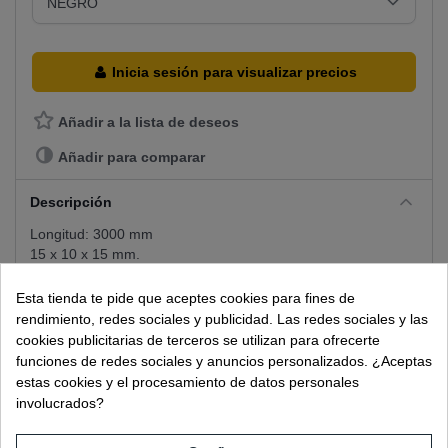
Inicia sesión para visualizar precios
Añadir a la lista de deseos
Añadir para comparar
Descripción
Longitud: 3000 mm
15 x 10 x 15 mm.
Espesor: 1, 5mm.
Esta tienda te pide que aceptes cookies para fines de
Detalles del producto
rendimiento, redes sociales y publicidad. Las redes sociales y las
cookies publicitarias de terceros se utilizan para ofrecerte
FICHA TÉCNICA
funciones de redes sociales y anuncios personalizados. ¿Aceptas
estas cookies y el procesamiento de datos personales
Referencia Catalogo
2811.3NE
involucrados?
Acabado
NEGRO