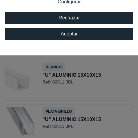
Material
ALUMINIO
Configurar
Longitud
3000 MM
Rechazar
Envio
STANDARD
Grosor
6 MM
Aceptar
OTROS ACABADOS DISPONIBLES:
BLANCO
"U" ALUMINIO 15X10X15
Ref:
02811.3BL
PLATA BRILLO
"U" ALUMINIO 15X10X15
Ref:
02811.3PB