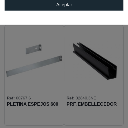
Aceptar
LOS CLIENTES QUE ADQUIRIERON ESTE
PRODUCTO TAMBIÉN COMPRARON:
Ref:
00767.6
Ref:
02840.3NE
PLETINA ESPEJOS 600
PRF. EMBELLECEDOR
X 45
STAR XL FIJO PLATA
MATE 3M -81/74