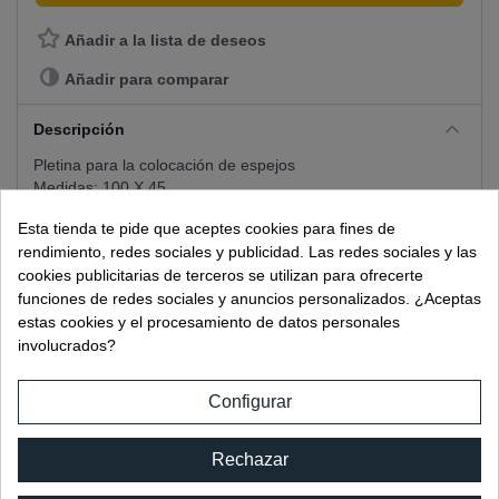
Añadir a la lista de deseos
Añadir para comparar
Descripción
Pletina para la colocación de espejos
Medidas: 100 X 45
Material : Hierro galvanizado
Esta tienda te pide que aceptes cookies para fines de
Utilizar silicona especial espejo REF: 2470
rendimiento, redes sociales y publicidad. Las redes sociales y las
cookies publicitarias de terceros se utilizan para ofrecerte
Detalles del producto
funciones de redes sociales y anuncios personalizados. ¿Aceptas
FICHA TÉCNICA
estas cookies y el procesamiento de datos personales
involucrados?
Referencia Catalogo
767.1
Material
GALVANIZADO
Configurar
Longitud
100 MM
Rechazar
Envio
STANDARD