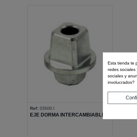
Esta tienda te 
redes sociales 
sociales y anu
involucrados?
Conf
Ref:
03500.I
EJE DORMA INTERCAMBIABLE
ITALIANO 14X14