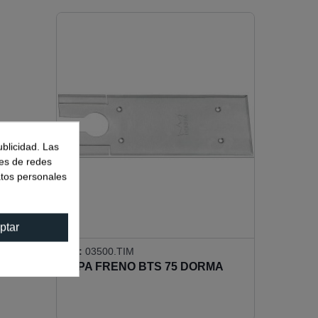
ublicidad. Las
nes de redes
atos personales
ptar
Ref:
03500.TIM
TAPA FRENO BTS 75 DORMA